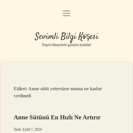
menüyü
Anasayfa
aç
Gizlilik Politikası
Sevimli Bilgi Köşesi
Yasal Uyarı
Neşeli hikayelerle gününü aydınlat!
Hakkımızda
Etiket:
Anne sütü yetersizse mama ne kadar
verilmeli
Anne Sütünü En Hızlı Ne Artırır
Tarih: Eylül 7, 2024