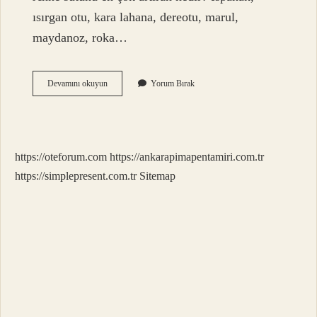
ısırgan otu, kara lahana, dereotu, marul,
maydanoz, roka…
Anne
Devamını okuyun
Yorum Bırak
Sütünü
En
Hızlı
Ne
Artırır
https://oteforum.com
https://ankarapimapentamiri.com.tr
https://simplepresent.com.tr
Sitemap