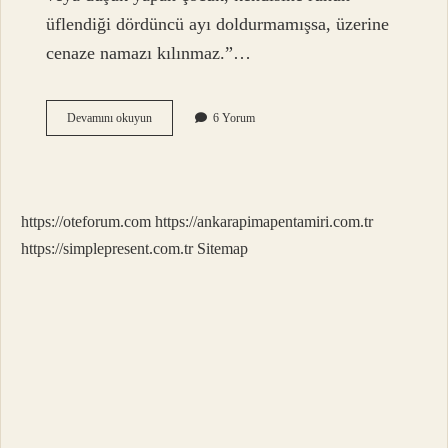
üflendiği dördüncü ayı doldurmamışsa, üzerine
cenaze namazı kılınmaz.”…
5
Devamını okuyun
6 Yorum
Aylık
Bebek
Anne
Karnında
Ölürse
https://oteforum.com
https://ankarapimapentamiri.com.tr
Nasıl
Alınır
https://simplepresent.com.tr
Sitemap