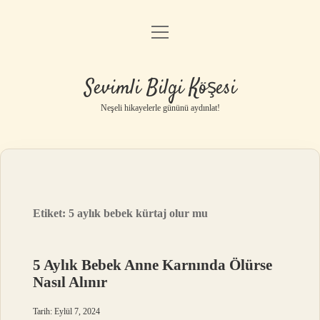
menüyü
Anasayfa
aç
Gizlilik Politikası
Sevimli Bilgi Köşesi
Yasal Uyarı
Neşeli hikayelerle gününü aydınlat!
Hakkımızda
Etiket:
5 aylık bebek kürtaj olur mu
5 Aylık Bebek Anne Karnında Ölürse
Nasıl Alınır
Tarih: Eylül 7, 2024