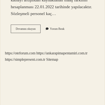
katsayı artışından kaynaklanan maaş farkının
hesaplanması 22.01.2022 tarihinde yapılacaktır.
Sözleşmeli personel kaç…
Sözleşmeli
Devamını okuyun
Yorum Bırak
Personel
Farkı
Nedir
https://oteforum.com
https://ankarapimapentamiri.com.tr
https://simplepresent.com.tr
Sitemap