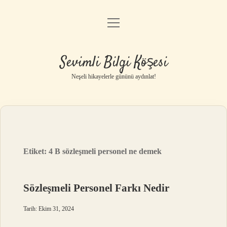
menüyü
Anasayfa
aç
Gizlilik Politikası
Sevimli Bilgi Köşesi
Yasal Uyarı
Neşeli hikayelerle gününü aydınlat!
Hakkımızda
Etiket:
4 B sözleşmeli personel ne demek
Sözleşmeli Personel Farkı Nedir
Tarih: Ekim 31, 2024