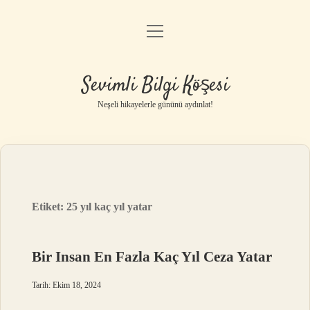
menüyü
Anasayfa
aç
Gizlilik Politikası
Sevimli Bilgi Köşesi
Yasal Uyarı
Neşeli hikayelerle gününü aydınlat!
Hakkımızda
Etiket:
25 yıl kaç yıl yatar
Bir Insan En Fazla Kaç Yıl Ceza Yatar
Tarih: Ekim 18, 2024