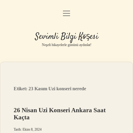
menüyü
Anasayfa
aç
Gizlilik Politikası
Sevimli Bilgi Köşesi
Yasal Uyarı
Neşeli hikayelerle gününü aydınlat!
Hakkımızda
Etiket:
23 Kasım Uzi konseri nerede
26 Nisan Uzi Konseri Ankara Saat
Kaçta
Tarih: Ekim 8, 2024