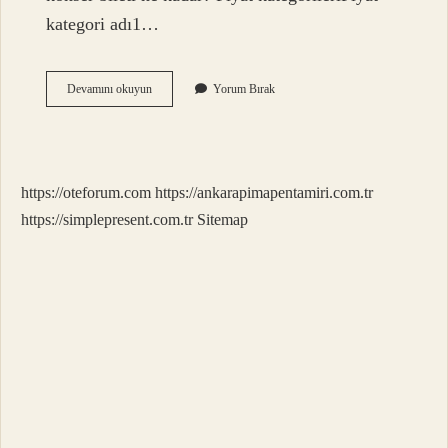
kategori adı1…
26
Devamını okuyun
Yorum Bırak
Nisan
Uzi
Konseri
Ankara
Saat
https://oteforum.com
https://ankarapimapentamiri.com.tr
Kaçta
https://simplepresent.com.tr
Sitemap