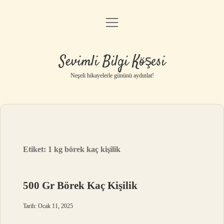
menüyü
Anasayfa
aç
Gizlilik Politikası
Sevimli Bilgi Köşesi
Yasal Uyarı
Neşeli hikayelerle gününü aydınlat!
Hakkımızda
Etiket:
1 kg börek kaç kişilik
500 Gr Börek Kaç Kişilik
Tarih: Ocak 11, 2025