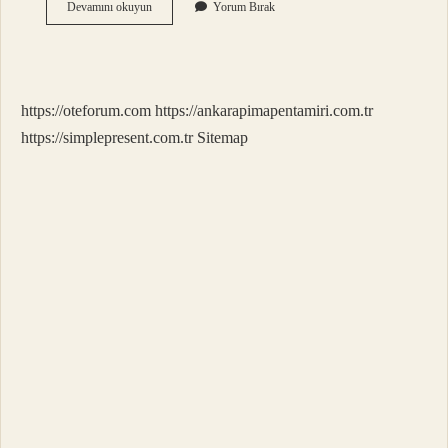
500
Devamını okuyun
Yorum Bırak
Gr
Börek
Kaç
Kişilik
https://oteforum.com
https://ankarapimapentamiri.com.tr
https://simplepresent.com.tr
Sitemap