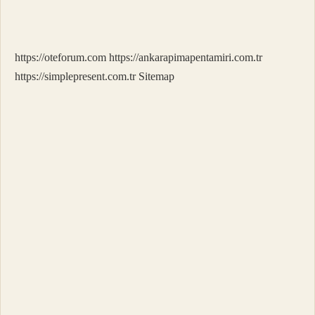
Sık
Pile
Mi
https://oteforum.com
https://ankarapimapentamiri.com.tr
https://simplepresent.com.tr
Sitemap