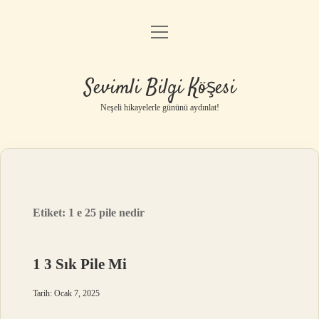
menüyü
Anasayfa
aç
Gizlilik Politikası
Sevimli Bilgi Köşesi
Yasal Uyarı
Neşeli hikayelerle gününü aydınlat!
Hakkımızda
Etiket:
1 e 25 pile nedir
1 3 Sık Pile Mi
Tarih: Ocak 7, 2025